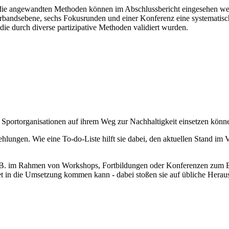
ie angewandten Methoden können im Abschlussbericht eingesehen wer
erbandsebene, sechs Fokusrunden und einer Konferenz eine systematisc
 die durch diverse partizipative Methoden validiert wurden.
Sportorganisationen auf ihrem Weg zur Nachhaltigkeit einsetzen könn
ungen. Wie eine To-do-Liste hilft sie dabei, den aktuellen Stand im Ver
 z.B. im Rahmen von Workshops, Fortbildungen oder Konferenzen zum 
t in die Umsetzung kommen kann - dabei stoßen sie auf übliche Herausf