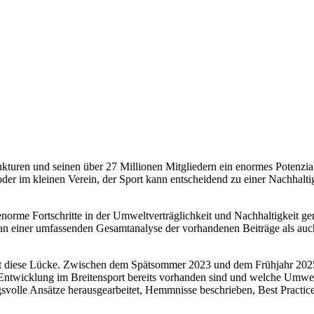
trukturen und seinen über 27 Millionen Mitgliedern ein enormes Potenzial
oder im kleinen Verein, der Sport kann entscheidend zu einer Nachhalt
enorme Fortschritte in der Umweltverträglichkeit und Nachhaltigkeit g
 an einer umfassenden Gesamtanalyse der vorhandenen Beiträge als a
llt diese Lücke. Zwischen dem Spätsommer 2023 und dem Frühjahr 20
Entwicklung im Breitensport bereits vorhanden sind und welche Umwel
svolle Ansätze herausgearbeitet, Hemmnisse beschrieben, Best Practi