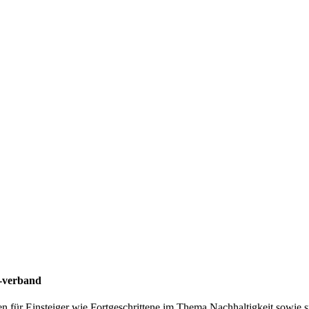
 -verband
 für Einsteiger wie Fortgeschrittene im Thema Nachhaltigkeit sowie s