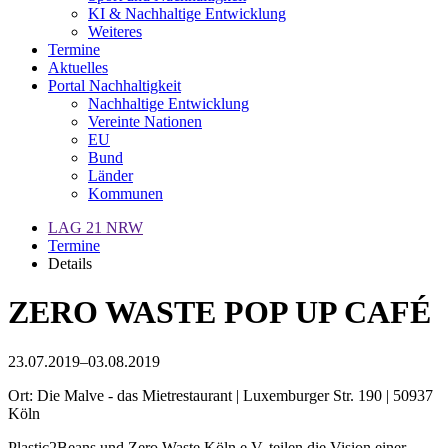
KI & Nachhaltige Entwicklung
Weiteres
Termine
Aktuelles
Portal Nachhaltigkeit
Nachhaltige Entwicklung
Vereinte Nationen
EU
Bund
Länder
Kommunen
LAG 21 NRW
Termine
Details
ZERO WASTE POP UP CAFÉ
23.07.2019–03.08.2019
Ort: Die Malve - das Mietrestaurant | Luxemburger Str. 190 | 50937
Köln
Plastic2Beans und Zero Waste Köln e.V. teilen die Vision einer