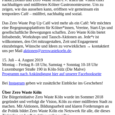
nachhaltigen und müllfreien Kölner Gastronomieszene. Um zu
zeigen, wie das aussehen kann, eröffnen wir gemeinsam ein
temporäres Café – müllfrei, nachhaltig und sozial.
Das Zero Waste Pop Up Café wird mehr als ein Café: Wir möchten
eine Begegnungsplattform für Kölner*innen, Vereine, Start-Ups und
gesellschaftliche Bewegungen schaffen. Zero Waste Köln bietet
Infoabende, Workshops und Tausch-Aktionen an. Jede*r ist
willkommen, den Ort mitzugestalten, Zeit und Engagement
einzubringen, Wünsche und Ideen zu verwirklichen → kontaktiert
uns per Mail
aktionen@zerowastekoeln.de
.
15. Juli – 4. August 2019
Montag – Freitag 8–18 Uhr, Samstag + Sonntag 10-18 Uhr
Luxemburger Straße 190 in Köln-Sülz (Die Malve)
Programm nach Ankündigung hier auf unserer Facebookseite
Bei
Instagram
geben wir zusätzliche Einblicke ins Geschehen!
Über Zero Waste Köln
Die Bürgerinitiative Zero Waste Köln wurde im Sommer 2018
gegründet und verfolgt die Vision, Köln zu einer müllfreien Stadt zu
machen. Mit Aktionen, Bildungsarbeit und klaren Forderungen an
die Politik bildet Zero Waste Köln ein Netzwerk für alle, die dieses