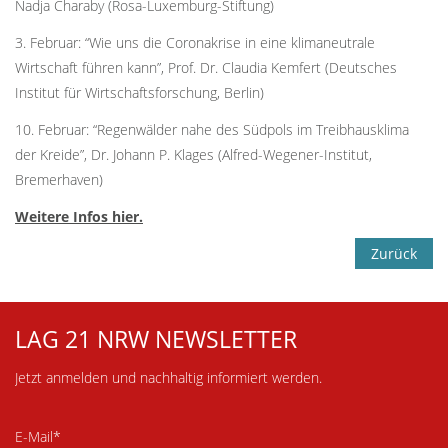
Nadja Charaby (Rosa-Luxemburg-Stiftung)
3. Februar: “Wie uns die Coronakrise in eine klimaneutrale
Wirtschaft führen kann”, Prof. Dr. Claudia Kemfert (Deutsches
Institut für Wirtschaftsforschung, Berlin)
10. Februar: “Regenwälder nahe des Südpols im Treibhausklima
der Kreide”, Dr. Johann P. Klages (Alfred-Wegener-Institut,
Bremerhaven)
Weitere Infos hier.
Zurück
LAG 21 NRW NEWSLETTER
Jetzt anmelden und nachhaltig informiert werden.
E-Mail*