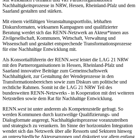
Nachhaltigkeitsprozesse in NRW, Hessen, Rheinland-Pfalz und dem
Saarland gestalten und stärken.
Mit einem vielfältigen Veranstaltungsportfolio, lebhaften
Diskursformaten, wirksamen Kampagnen und qualifizierter
Beratung werdet sich das RENN-Netzwerk an Akteur*innen aus
Zivilgesellschaft, Kommunen, Wirtschaft, Verwaltung und
Wissenschaft und gestaltet entsprechende Transformationsprozesse
für eine Nachhaltige Entwicklung mit.
Als Konsortialführerin der RENN.
west
leistet die LAG 21 NRW
mit den Partnerorganisationen in Hessen, Rheinland-Pfalz und
Saarland innovative Beiträge zum Gemeinschaftswerk
Nachhaltigkeit, zur Gestaltung der Wendeprozesse in den
Transformationsbereichen sowie zum Diskurs um politische und
rechtliche Rahmen. Somit ist die LAG 21 NRW Teil des
bundesweiten RENN-Netzwerks - in Kooperation mit drei weiteren
Netzstellen sowie dem Rat für Nachhaltige Entwicklung.
RENN.
west
ist unter anderem als Kompetenzstelle gefragt. So
werden Kommunen durch kurzweilige Qualifizierungs- und
Dialogformate angeregt, Nachhaltigkeitsprozesse voranzutreiben
und strategisch zu verankern. Im Sinne der horizontalen Integration
wendet sich das Netzwerk über alle Ressorts und Sektoren hinweg
an unterschiedliche Akteursgruppen und diskutiert vor allem entlang