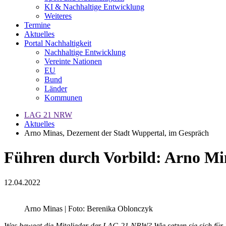
KI & Nachhaltige Entwicklung
Weiteres
Termine
Aktuelles
Portal Nachhaltigkeit
Nachhaltige Entwicklung
Vereinte Nationen
EU
Bund
Länder
Kommunen
LAG 21 NRW
Aktuelles
Arno Minas, Dezernent der Stadt Wuppertal, im Gespräch
Führen durch Vorbild: Arno Mi
12.04.2022
Arno Minas | Foto: Berenika Oblonczyk
Was bewegt die Mitglieder der LAG 21 NRW? Wie setzen sie sich für