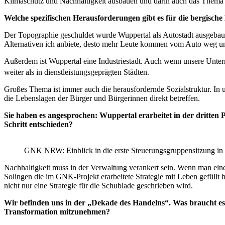
Klimaschutz und Nachhaltigkeit ausbauen und darin auch das Thema 
Welche spezifischen Herausforderungen gibt es für die bergisc
Der Topographie geschuldet wurde Wuppertal als Autostadt ausgebaut –
Alternativen ich anbiete, desto mehr Leute kommen vom Auto weg und 
Außerdem ist Wuppertal eine Industriestadt. Auch wenn unsere Untern
weiter als in dienstleistungsgeprägten Städten.
Großes Thema ist immer auch die herausfordernde Sozialstruktur. In 
die Lebenslagen der Bürger und Bürgerinnen direkt betreffen.
Sie haben es angesprochen: Wuppertal erarbeitet in der dritten
Schritt entschieden?
GNK NRW: Einblick in die erste Steuerungsgruppensitzung in
Nachhaltigkeit muss in der Verwaltung verankert sein. Wenn man ein
Solingen die im GNK-Projekt erarbeitete Strategie mit Leben gefüllt
nicht nur eine Strategie für die Schublade geschrieben wird.
Wir befinden uns in der „Dekade des Handelns“. Was braucht e
Transformation mitzunehmen?