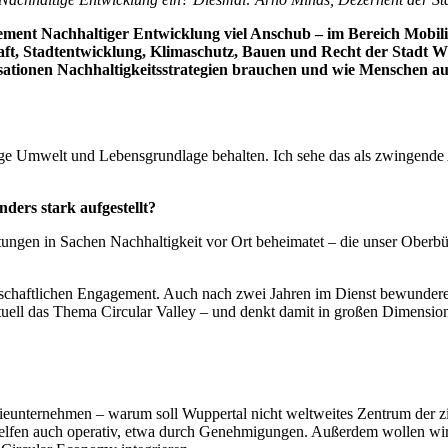
ment Nachhaltiger Entwicklung viel Anschub – im Bereich Mobili
t, Stadtentwicklung, Klimaschutz, Bauen und Recht der Stadt Wupp
isationen Nachhaltigkeitsstrategien brauchen und wie Menschen a
hige Umwelt und Lebensgrundlage behalten. Ich sehe das als zwingende
ers stark aufgestellt?
tungen in Sachen Nachhaltigkeit vor Ort beheimatet – die unser Oberbür
schaftlichen Engagement. Auch nach zwei Jahren im Dienst bewundere ic
uell das Thema Circular Valley – und denkt damit in großen Dimensio
ieunternehmen – warum soll Wuppertal nicht weltweites Zentrum der zir
lfen auch operativ, etwa durch Genehmigungen. Außerdem wollen wir 