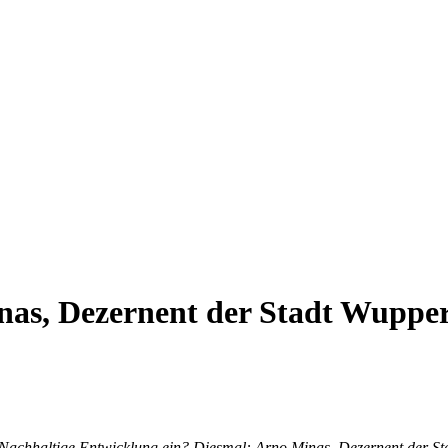
nas, Dezernent der Stadt Wupper
 Nachhaltige Entwicklung ein? Diesmal: Arno Minas, Dezernent der St