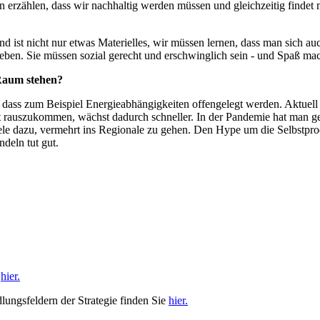
erzählen, dass wir nachhaltig werden müssen und gleichzeitig findet 
d ist nicht nur etwas Materielles, wir müssen lernen, dass man sich 
eben. Sie müssen sozial gerecht und erschwinglich sein - und Spaß ma
Raum stehen?
 dass zum Beispiel Energieabhängigkeiten offengelegt werden. Aktuell l
t rauszukommen, wächst dadurch schneller. In der Pandemie hat man ges
 viele dazu, vermehrt ins Regionale zu gehen. Den Hype um die Selbstp
deln tut gut.
e
hier.
ngsfeldern der Strategie finden Sie
hier.