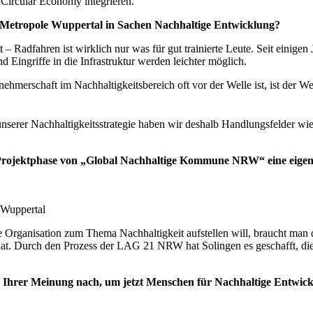
Circular Economy integrieren.
he Metropole Wuppertal in Sachen Nachhaltige Entwicklung?
 Radfahren ist wirklich nur was für gut trainierte Leute. Seit einigen 
Eingriffe in die Infrastruktur werden leichter möglich.
ehmerschaft im Nachhaltigkeitsbereich oft vor der Welle ist, ist der 
unserer Nachhaltigkeitsstrategie haben wir deshalb Handlungsfelder wi
 Projektphase von „Global Nachhaltige Kommune NRW“ eine eigene 
 Wuppertal
e Organisation zum Thema Nachhaltigkeit aufstellen will, braucht ma
 hat. Durch den Prozess der LAG 21 NRW hat Solingen es geschafft, die
s Ihrer Meinung nach, um jetzt Menschen für Nachhaltige Entwic