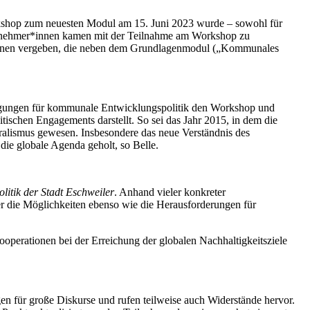
hop zum neuesten Modul am 15. Juni 2023 wurde – sowohl für
ilnehmer*innen kamen mit der Teilnahme am Workshop zu
ersonen vergeben, die neben dem Grundlagenmodul („Kommunales
gungen für kommunale Entwicklungspolitik den Workshop und
tischen Engagements darstellt. So sei das Jahr 2015, in dem die
ralismus gewesen. Insbesondere das neue Verständnis des
die globale Agenda geholt, so Belle.
itik der Stadt Eschweiler
. Anhand vieler konkreter
r die Möglichkeiten ebenso wie die Herausforderungen für
operationen bei der Erreichung der globalen Nachhaltigkeitsziele
 für große Diskurse und rufen teilweise auch Widerstände hervor.