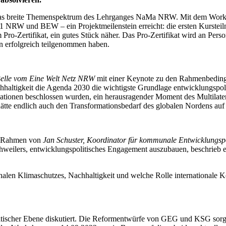
das breite Themenspektrum des Lehrganges NaMa NRW. Mit dem Works
1 NRW und BEW – ein Projektmeilenstein erreicht: die ersten Kurste
Pro-Zertifikat, ein gutes Stück näher. Das Pro-Zertifikat wird an P
n erfolgreich teilgenommen haben.
elle vom Eine Welt Netz NRW
mit einer Keynote zu den Rahmenbedin
achhaltigkeit die Agenda 2030 die wichtigste Grundlage entwicklungspoli
ationen beschlossen wurden, ein herausragender Moment des Multilate
ätte endlich auch den Transformationsbedarf des globalen Nordens auf 
he Rahmen von
Jan Schuster, Koordinator für kommunale Entwicklungspol
weilers, entwicklungspolitisches Engagement auszubauen, beschrieb e
len Klimaschutzes, Nachhaltigkeit und welche Rolle internationale Ko
tischer Ebene diskutiert. Die Reformentwürfe von GEG und KSG sorgen