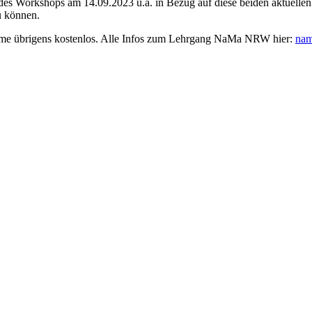
 Workshops am 14.09.2023 u.a. in Bezug auf diese beiden aktuellen 
u können.
hme übrigens kostenlos. Alle Infos zum Lehrgang NaMa NRW hier:
nam