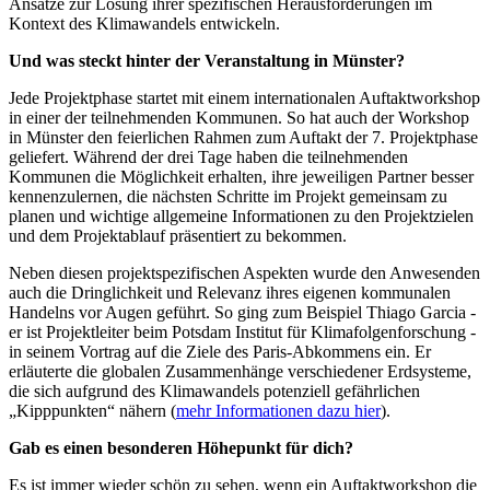
Ansätze zur Lösung ihrer spezifischen Herausforderungen im
Kontext des Klimawandels entwickeln.
Und was steckt hinter der Veranstaltung in Münster?
Jede Projektphase startet mit einem internationalen Auftaktworkshop
in einer der teilnehmenden Kommunen. So hat auch der Workshop
in Münster den feierlichen Rahmen zum Auftakt der 7. Projektphase
geliefert. Während der drei Tage haben die teilnehmenden
Kommunen die Möglichkeit erhalten, ihre jeweiligen Partner besser
kennenzulernen, die nächsten Schritte im Projekt gemeinsam zu
planen und wichtige allgemeine Informationen zu den Projektzielen
und dem Projektablauf präsentiert zu bekommen.
Neben diesen projektspezifischen Aspekten wurde den Anwesenden
auch die Dringlichkeit und Relevanz ihres eigenen kommunalen
Handelns vor Augen geführt. So ging zum Beispiel Thiago Garcia -
er ist Projektleiter beim Potsdam Institut für Klimafolgenforschung -
in seinem Vortrag auf die Ziele des Paris-Abkommens ein. Er
erläuterte die globalen Zusammenhänge verschiedener Erdsysteme,
die sich aufgrund des Klimawandels potenziell gefährlichen
„Kipppunkten“ nähern (
mehr Informationen dazu hier
).
Gab es einen besonderen Höhepunkt für dich?
Es ist immer wieder schön zu sehen, wenn ein Auftaktworkshop die