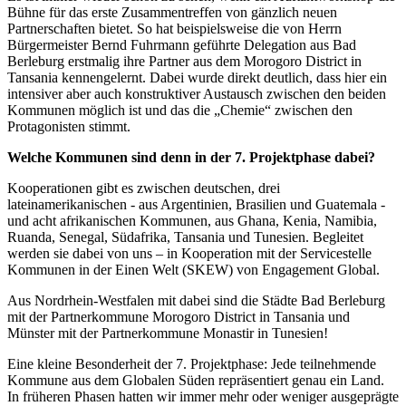
Bühne für das erste Zusammentreffen von gänzlich neuen
Partnerschaften bietet. So hat beispielsweise die von Herrn
Bürgermeister Bernd Fuhrmann geführte Delegation aus Bad
Berleburg erstmalig ihre Partner aus dem Morogoro District in
Tansania kennengelernt. Dabei wurde direkt deutlich, dass hier ein
intensiver aber auch konstruktiver Austausch zwischen den beiden
Kommunen möglich ist und das die „Chemie“ zwischen den
Protagonisten stimmt.
Welche Kommunen sind denn in der 7. Projektphase dabei?
Kooperationen gibt es zwischen deutschen, drei
lateinamerikanischen - aus Argentinien, Brasilien und Guatemala -
und acht afrikanischen Kommunen, aus Ghana, Kenia, Namibia,
Ruanda, Senegal, Südafrika, Tansania und Tunesien. Begleitet
werden sie dabei von uns – in Kooperation mit der Servicestelle
Kommunen in der Einen Welt (SKEW) von Engagement Global.
Aus Nordrhein-Westfalen mit dabei sind die Städte Bad Berleburg
mit der Partnerkommune Morogoro District in Tansania und
Münster mit der Partnerkommune Monastir in Tunesien!
Eine kleine Besonderheit der 7. Projektphase: Jede teilnehmende
Kommune aus dem Globalen Süden repräsentiert genau ein Land.
In früheren Phasen hatten wir immer mehr oder weniger ausgeprägte