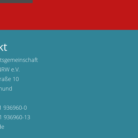
kt
tsgemeinschaft
RW e.V.
raße 10
mund
31 936960-0
31 936960-13
de