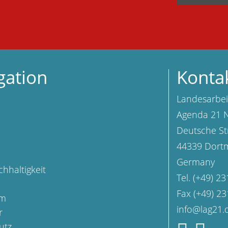
gation
Konta
Landesarbei
Agenda 21 N
Deutsche St
44339 Dort
Germany
chhaltigkeit
Tel. (+49) 2
Fax (+49) 2
um
info@lag21.
r
utz